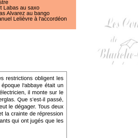
stre
t Labas au saxo
s Alvarez au bango
uel Lelièvre à l'accordéon
restrictions obligent les
e époque l'abbaye était un
lectricien, il monte sur le
erglas. Que s’est-il passé,
 veut le dégager. Tous deux
t la crainte de répression
pants qui ont jugés que les