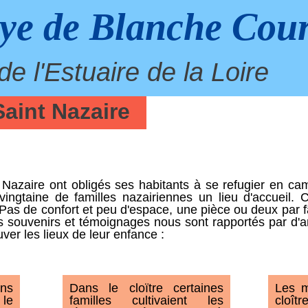
ye de Blanche Cou
e l'Estuaire de la Loire
Saint Nazaire
Nazaire ont obligés ses habitants à se refugier en c
ngtaine de familles nazairiennes un lieu d'accueil. 
Pas de confort et peu d'espace, une pièce ou deux par fam
 souvenirs et témoignages nous sont rapportés par d'an
er les lieux de leur enfance :
Les m
Dans le cloïtre certaines
ns
cloî
familles cultivaient les
le