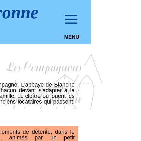
ronne
MENU
ampagne. L'abbaye de Blanche
Chacun devant s'adapter à la
ille. Le cloître où jouent les
ciens locataires qui passent,
oments de détente, dans le
tre, animés par un petit