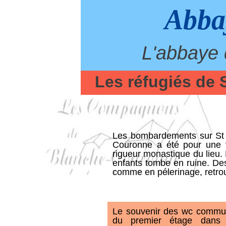
Abba
L'abbaye d
Les réfugiés de 
Les bombardements sur St 
Couronne a été pour une vi
rigueur monastique du lieu. 
enfants tombe en ruine. Des
comme en pélerinage, retrouv
Le souvenir des wc commu
du premier étage dans 