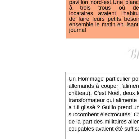
pavillon nord-est.Une plan
à trois trous où de
locataires avaient l'habit
de faire leurs petits besoi
ensemble le matin en lisant
journal
Un Hommage particulier pour
allemands à couper l'alimen
château). C'est Noël, deux lo
transformateur qui alimente 
a-t-il glissé ? Guillo prend
succombent électrocutés. C'e
de la part des militaires al
coupables avaient été suffi