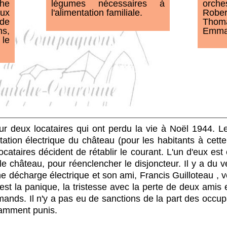
orche
légumes nécessaires à
che
Rober
l'alimentation familiale.
ux
Thoma
ude
Emman
ns,
 le
 deux locataires qui ont perdu la vie à Noël 1944. Les 
tation électrique du château (pour les habitants à cett
cataires décident de rétablir le courant. L'un d'eux est é
le château, pour réenclencher le disjoncteur. Il y a du v
 une décharge électrique et son ami, Francis Guilloteau ,
st la panique, la tristesse avec la perte de deux amis e
lemands. Il n'y a pas eu de sanctions de la part des occu
samment punis.